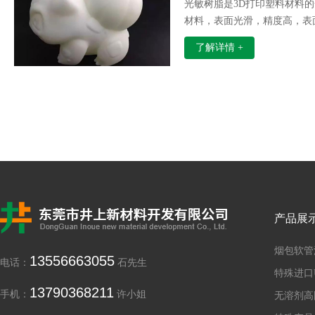
光敏树脂是3D打印塑料材料的
材料，表面光滑，精度高，表
以，光敏树脂非常适合打印手
了解详情 +
产品展
烟包软管
13556663055
电话：
石先生
特殊进口
13790368211
手机：
许小姐
无溶剂高