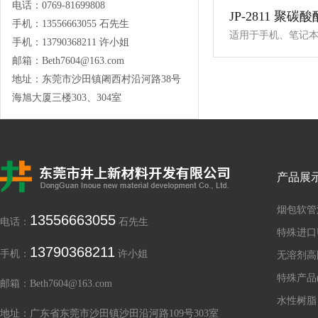
电话：0769-81699808
手机：13556663055 石先生
手机：13790368211 许小姐
邮箱：Beth7604@163.com
地址：东莞市沙田镇阇西村沿河路38号
海旭大厦三楼303、304室
产品展
烟包软管
13556663055
电话：
石先生
特殊进口
13790368211
手机：
许小姐
无溶剂高
特殊产品(
邮箱：Beth7604@163.com
水性树脂
地址：广东省东莞市沙田镇沙田沿河路109号303室