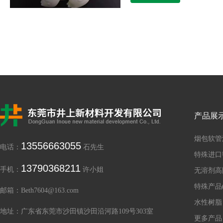
产品展
烟包软管
13556663055
电话：
石先生
特殊进口
13790368211
手机：
许小姐
无溶剂高
特殊产品(
邮箱：Beth7604@163.com
水性树脂
地址：广东省东莞市沙田镇沙田沿河路109号303室
更多产品