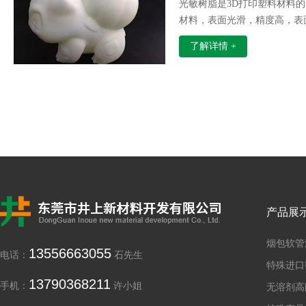
光敏树脂是3D打印塑料材料的
材料，表面光滑，精度高，表
以，光敏树脂非常适合打印手
了解详情 +
产品展
烟包软管
13556663055
电话：
石先生
特殊进口
13790368211
手机：
许小姐
无溶剂高