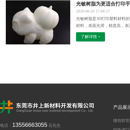
光敏树脂为更适合打印
2020-08-20 17:08:27
光敏树脂是3D打印塑料材料的
材料，表面光滑，精度高，表
以，光敏树脂非常适合打印手
了解详情 +
产品展
烟包软管
13556663055
电话：
石先生
特殊进口